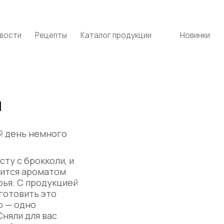
вости
Рецепты
Каталог продукции
Новинки
и
й день немного
ту с брокколи, и
нится ароматом
ья. С продукцией
готовить это
о — одно
Сняли для вас