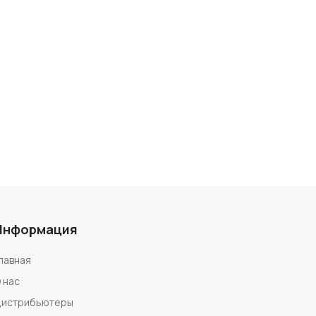
Информация
лавная
 нас
истрибьютеры