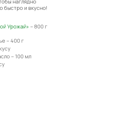
тобы наглядно
то быстро и вкусно!
ой Урожай»
– 800 г
е – 400 г
кусу
сло – 100 мл
су