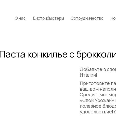
О нас
Дистрибьютеры
Сотрудничество
Но
Паста конкилье с броккол
Добавьте в сво
Италии!
Приготовьте пас
ваш дом напол
Средиземномор
«Свой Урожай» 
полезное блюд
удовольствие! 