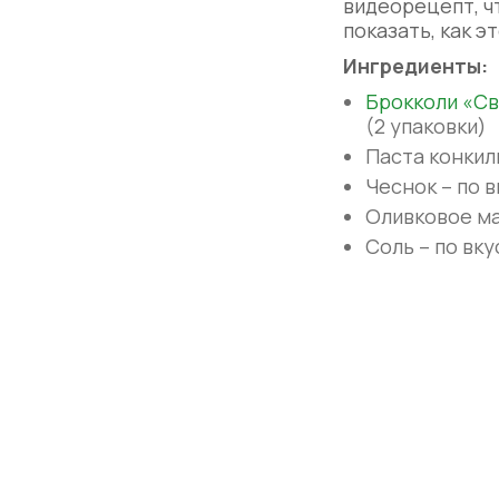
видеорецепт, ч
показать, как э
Ингредиенты:
Брокколи «Св
(2 упаковки)
Паста конкиль
Чеснок – по в
Оливковое ма
Соль – по вку