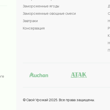
Замороженные ягоды
Д
Замороженные овощные смеси
С
Завтраки
Н
Консервация
Р
К
Н
П
рге
© Свой Урожай 2025. Все права защищены.