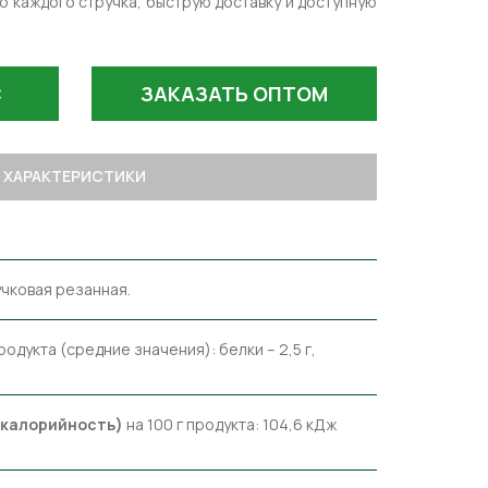
о каждого стручка, быструю доставку и доступную
С
ЗАКАЗАТЬ ОПТОМ
ХАРАКТЕРИСТИКИ
чковая резанная.
продукта (средние значения): белки – 2,5 г,
(калорийность)
на 100 г продукта: 104,6 кДж