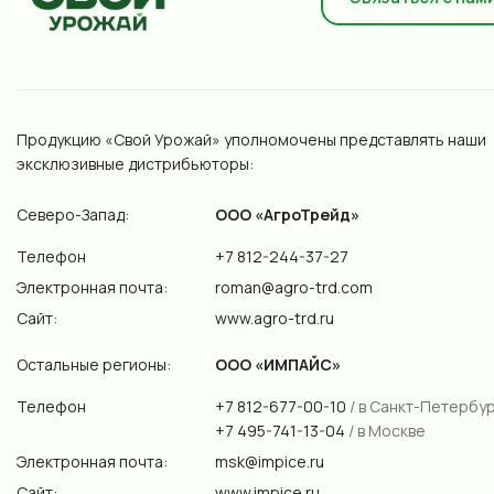
Продукцию «Свой Урожай» уполномочены представлять наши
эксклюзивные дистрибьюторы:
Северо-Запад:
ООО «АгроТрейд»
Телефон
+7 812-244-37-27
Электронная почта:
roman@agro-trd.com
Сайт:
www.agro-trd.ru
Остальные регионы:
ООО «ИМПАЙС»
Телефон
+7 812-677-00-10
/ в Санкт-Петербу
+7 495-741-13-04
/ в Москве
Электронная почта:
msk@impice.ru
Сайт:
www.impice.ru