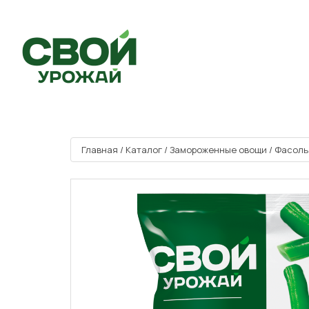
Главная
/
Каталог
/
Замороженные овощи
/
Фасоль