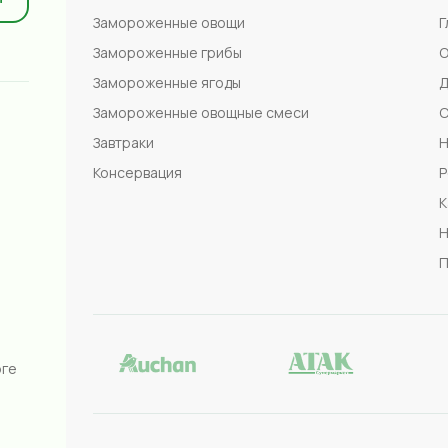
Замороженные овощи
Г
Замороженные грибы
О
Замороженные ягоды
Д
Замороженные овощные смеси
С
Завтраки
Н
Консервация
Р
К
Н
П
рге