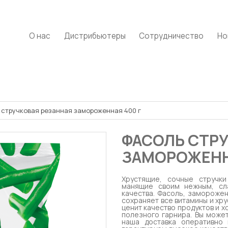
О нас
Дистрибьютеры
Сотрудничество
Но
 стручковая резанная замороженная 400 г
ФАСОЛЬ СТРУ
ЗАМОРОЖЕНН
Хрустящие, сочные стручк
манящие своим нежным, сл
качества. Фасоль, замороже
сохраняет все витамины и хру
ценит качество продуктов и 
полезного гарнира. Вы может
наша доставка оперативно